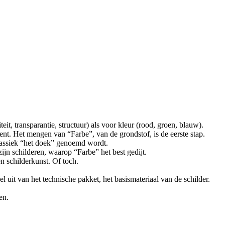
it, transparantie, structuur) als voor kleur (rood, groen, blauw).
nt. Het mengen van “Farbe”, van de grondstof, is de eerste stap.
lassiek “het doek” genoemd wordt.
zijn schilderen, waarop “Farbe” het best gedijt.
en schilderkunst. Of toch.
el uit van het technische pakket, het basismateriaal van de schilder.
en.