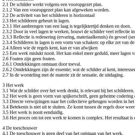
2.1 De schilder werkt volgens een vooropgezet plan.
2.1.2 Van een vooropgezet plan kan afgeweken worden.
2.2 De activiteit van het schilderen is horizontaal
2.3 Het schilderen gebeurt in lagen.
2.3.1 Het aanbrengen van een laag is tegelijktertijd denken en doen.
2.3.2 Door in veel lagen te werken, bouwt de schilder veel reflectie in
2.3.3 Reflectie is redenering (ervaring, materiaalkennis) én gevoel (s
2.3.4 Schilderen in lagen is een vorm van schaken: op elke zet van de 
2.4 Alleen wie de regels kent, kan er van afwijken
2.5 Een werk mislukt nooit. Het kan enkel meer geduld, meer lagen v
2.6 Fouten zijn geen fouten.
2.6.1 Ontdekkingen ontstaan door toeval.
2.6.2 Ontdekkingen zijn de essentie; wat de schilder al kent, interess
2.7 In de worsteling met de materie zit de sensatie, de uitdaging.
3 Het werk
3.1 Wat de schilder over het werk denkt, is relevant bij het schilderen
3.2 Het werk is geen vorm van spijkerschrift, geen geheime codering
3.3 Directe verwijzingen naar het collectieve geheugen worden in he
3.4 Betekenis is niet uit te sluiten. Ze komt tussen de regels door wee
3.5 Het werk is nooit eenduidig.
3.6 Het proces om tot een werk te komen is complex. Het resultaat is
4 De toeschouwer
4.1 De toeschouwer is geen deel van het ontstaan van het werk.