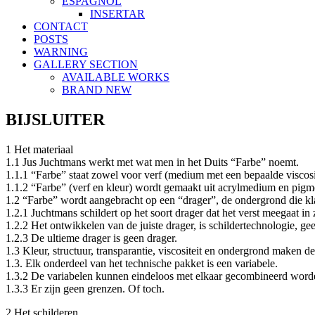
ESPAGNOL
INSERTAR
CONTACT
POSTS
WARNING
GALLERY SECTION
AVAILABLE WORKS
BRAND NEW
BIJSLUITER
1 Het materiaal
1.1 Jus Juchtmans werkt met wat men in het Duits “Farbe” noemt.
1.1.1 “Farbe” staat zowel voor verf (medium met een bepaalde viscosite
1.1.2 “Farbe” (verf en kleur) wordt gemaakt uit acrylmedium en pigme
1.2 “Farbe” wordt aangebracht op een “drager”, de ondergrond die k
1.2.1 Juchtmans schildert op het soort drager dat het verst meegaat in 
1.2.2 Het ontwikkelen van de juiste drager, is schildertechnologie, ge
1.2.3 De ultieme drager is geen drager.
1.3 Kleur, structuur, transparantie, viscositeit en ondergrond maken de
1.3. Elk onderdeel van het technische pakket is een variabele.
1.3.2 De variabelen kunnen eindeloos met elkaar gecombineerd word
1.3.3 Er zijn geen grenzen. Of toch.
2 Het schilderen